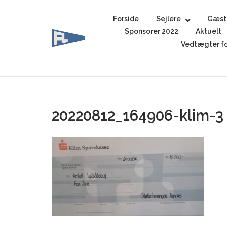
Skip
to
Forside
Sejlere
Gæst
content
Sponsorer 2022
Aktuelt
Vedtægter fo
20220812_164906-klim-3