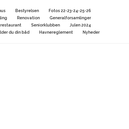
hus
Bestyrelsen
Fotos 22-23-24-25-26
ling
Renovation
Generalforsamlinger
restaurant
Seniorklubben
Julen 2024
der du din båd
Havnereglement
Nyheder