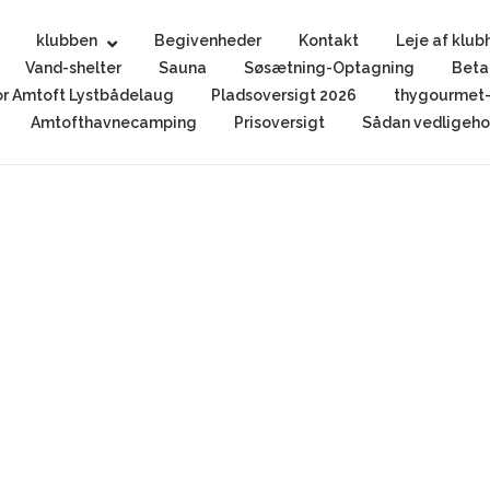
klubben
Begivenheder
Kontakt
Leje af klub
Vand-shelter
Sauna
Søsætning-Optagning
Beta
r Amtoft Lystbådelaug
Pladsoversigt 2026
thygourmet-
Amtofthavnecamping
Prisoversigt
Sådan vedligehol