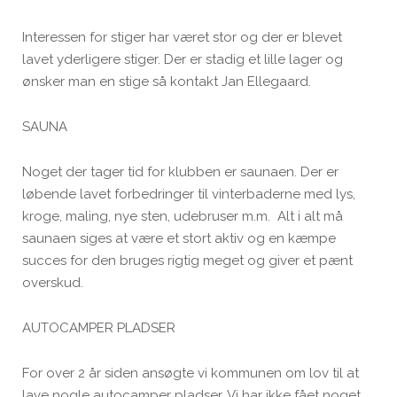
Interessen for stiger har været stor og der er blevet
lavet yderligere stiger. Der er stadig et lille lager og
ønsker man en stige så kontakt Jan Ellegaard.
SAUNA
Noget der tager tid for klubben er saunaen. Der er
løbende lavet forbedringer til vinterbaderne med lys,
kroge, maling, nye sten, udebruser m.m. Alt i alt må
saunaen siges at være et stort aktiv og en kæmpe
succes for den bruges rigtig meget og giver et pænt
overskud.
AUTOCAMPER PLADSER
For over 2 år siden ansøgte vi kommunen om lov til at
lave nogle autocamper pladser. Vi har ikke fået noget