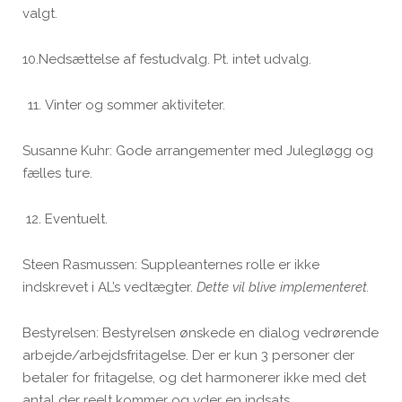
valgt.
10.Nedsættelse af festudvalg. Pt. intet udvalg.
Vinter og sommer aktiviteter.
Susanne Kuhr: Gode arrangementer med Julegløgg og
fælles ture.
Eventuelt.
Steen Rasmussen: Suppleanternes rolle er ikke
indskrevet i AL’s vedtægter.
Dette vil blive implementeret.
Bestyrelsen: Bestyrelsen ønskede en dialog vedrørende
arbejde/arbejdsfritagelse. Der er kun 3 personer der
betaler for fritagelse, og det harmonerer ikke med det
antal der reelt kommer og yder en indsats.