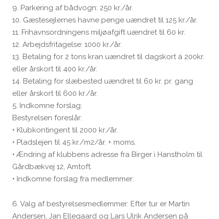
9. Parkering af bådvogn: 250 kr./år.
10. Gæstesejlernes havne penge uændret til 125 kr./år.
11. Frihavnsordningens miljøafgift uændret til 60 kr.
12. Arbejdsfritagelse: 1000 kr./år.
13. Betaling for 2 tons kran uændret til dagskort á 200kr.
eller årskort til 400 kr./år.
14. Betaling for slæbested uændret til 60 kr. pr. gang
eller årskort til 600 kr./år.
5. Indkomne forslag:
Bestyrelsen foreslår:
• Klubkontingent til 2000 kr./år.
• Pladslejen til 45 kr./m2/år. + moms.
• Ændring af klubbens adresse fra Birger i Hanstholm til
Gårdbækvej 12, Amtoft.
• Indkomne forslag fra medlemmer:
6. Valg af bestyrelsesmedlemmer: Efter tur er Martin
Andersen, Jan Ellegaard og Lars Ulrik Andersen på