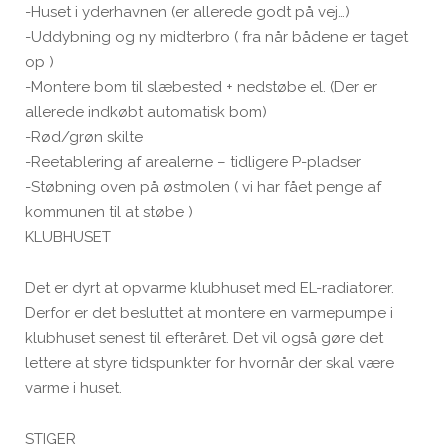
-Huset i yderhavnen (er allerede godt på vej…)
-Uddybning og ny midterbro ( fra når bådene er taget
op )
-Montere bom til slæbested + nedstøbe el. (Der er
allerede indkøbt automatisk bom)
-Rød/grøn skilte
-Reetablering af arealerne – tidligere P-pladser
-Støbning oven på østmolen ( vi har fået penge af
kommunen til at støbe )
KLUBHUSET
Det er dyrt at opvarme klubhuset med EL-radiatorer.
Derfor er det besluttet at montere en varmepumpe i
klubhuset senest til efteråret. Det vil også gøre det
lettere at styre tidspunkter for hvornår der skal være
varme i huset.
STIGER