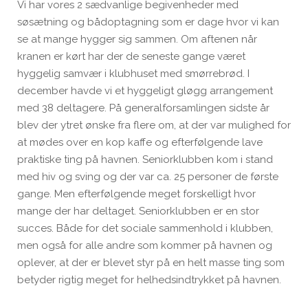
Vi har vores 2 sædvanlige begivenheder med
søsætning og bådoptagning som er dage hvor vi kan
se at mange hygger sig sammen. Om aftenen når
kranen er kørt har der de seneste gange været
hyggelig samvær i klubhuset med smørrebrød. I
december havde vi et hyggeligt gløgg arrangement
med 38 deltagere. På generalforsamlingen sidste år
blev der ytret ønske fra flere om, at der var mulighed for
at mødes over en kop kaffe og efterfølgende lave
praktiske ting på havnen. Seniorklubben kom i stand
med hiv og sving og der var ca. 25 personer de første
gange. Men efterfølgende meget forskelligt hvor
mange der har deltaget. Seniorklubben er en stor
succes. Både for det sociale sammenhold i klubben,
men også for alle andre som kommer på havnen og
oplever, at der er blevet styr på en helt masse ting som
betyder rigtig meget for helhedsindtrykket på havnen.