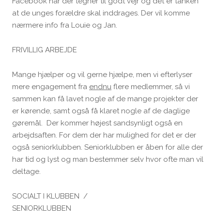
Facebook når der tegner til godt vejr og det er tanken
at de unges forældre skal inddrages. Der vil komme
nærmere info fra Louie og Jan.
FRIVILLIG ARBEJDE
Mange hjælper og vil gerne hjælpe, men vi efterlyser
mere engagement fra
endnu
flere medlemmer, så vi
sammen kan få lavet nogle af de mange projekter der
er kørende, samt også få klaret nogle af de daglige
gøremål. Der kommer højest sandsynligt også en
arbejdsaften. For dem der har mulighed for det er der
også seniorklubben. Seniorklubben er åben for alle der
har tid og lyst og man bestemmer selv hvor ofte man vil
deltage.
SOCIALT I KLUBBEN /
SENIORK