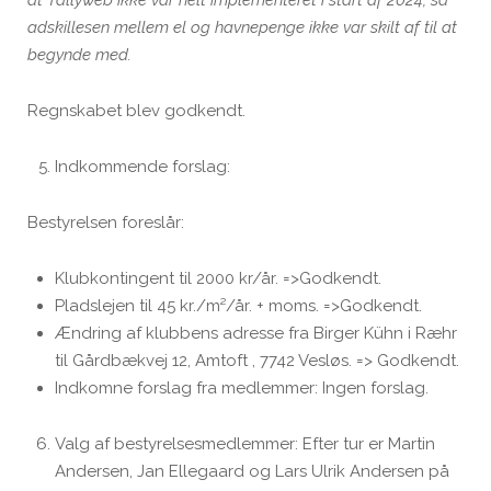
at Tallyweb ikke var helt implementeret i start af 2024, så
adskillesen mellem el og havnepenge ikke var skilt af til at
begynde med.
Regnskabet blev godkendt.
Indkommende forslag:
Bestyrelsen foreslår:
Klubkontingent til 2000 kr/år. =>Godkendt.
Pladslejen til 45 kr./m²/år. + moms. =>Godkendt.
Ændring af klubbens adresse fra Birger Kühn i Ræhr
til Gårdbækvej 12, Amtoft , 7742 Vesløs. => Godkendt.
Indkomne forslag fra medlemmer: Ingen forslag.
Valg af bestyrelsesmedlemmer: Efter tur er Martin
Andersen, Jan Ellegaard og Lars Ulrik Andersen på