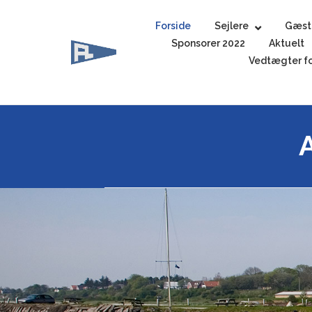
Skip
to
Forside
Sejlere
Gæst
content
Sponsorer 2022
Aktuelt
Vedtægter fo