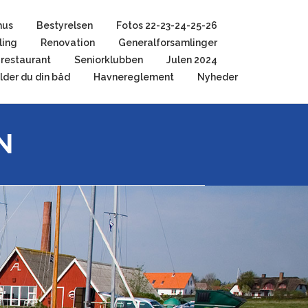
hus
Bestyrelsen
Fotos 22-23-24-25-26
ling
Renovation
Generalforsamlinger
restaurant
Seniorklubben
Julen 2024
der du din båd
Havnereglement
Nyheder
N