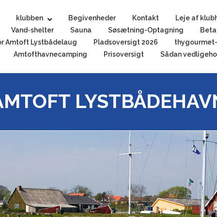
klubben
Begivenheder
Kontakt
Leje af klub
Vand-shelter
Sauna
Søsætning-Optagning
Beta
r Amtoft Lystbådelaug
Pladsoversigt 2026
thygourmet-
Amtofthavnecamping
Prisoversigt
Sådan vedligehol
AMTOFT LYSTBÅDEHAV