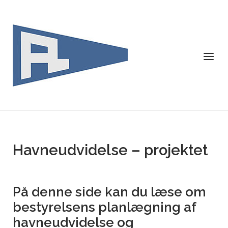
Skip
to
content
Menu
Havneudvidelse – projektet
På denne side kan du læse om
bestyrelsens planlægning af
havneudvidelse og