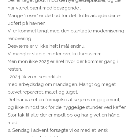
Der er taget godt imod de nye gæstepladser, og der
har været pænt med besøgende .
Mange ”roser” er delt ud for det flotte arbejde der er
udført på havnen.
Vi er kommet langt med den planlagte modernisering –
renovering.
Desværre er vi ikke helt i mål endnu.
Vi mangler stadig, midter bro, kulturhus mm.
Men mon ikke 2025 er året hvor der kommer gang i
resten.
I 2024 fik vi en seniorklub.
med arbejdsdag om mandagen. Mangt og meget
blevet repareret, malet og luget.
Det har været en fornøjelse at se jeres engagement,
og ikke mindst tak for de hyggelige stunder ved kaffen.
Stor tak til alle der er mødt op og har givet en hånd
med.
2. Søndag i advent forsøgte vi os med et, ønsk