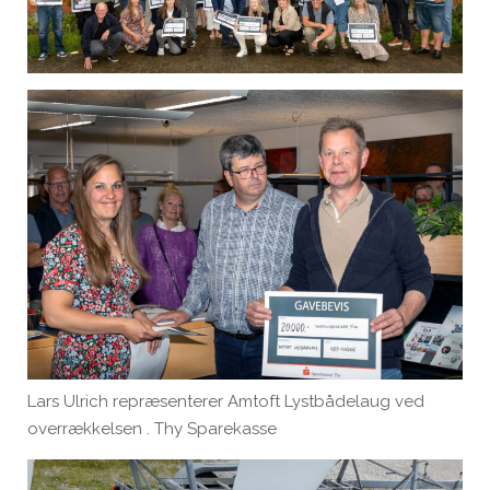
Lars Ulrich repræsenterer Amtoft Lystbådelaug ved
overrækkelsen . Thy Sparekasse