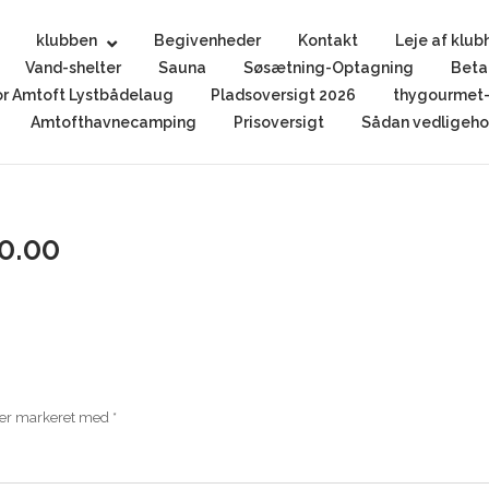
klubben
Begivenheder
Kontakt
Leje af klub
Vand-shelter
Sauna
Søsætning-Optagning
Beta
r Amtoft Lystbådelaug
Pladsoversigt 2026
thygourmet-
Amtofthavnecamping
Prisoversigt
Sådan vedligehol
10.00
 er markeret med
*