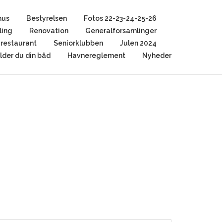
hus
Bestyrelsen
Fotos 22-23-24-25-26
ling
Renovation
Generalforsamlinger
restaurant
Seniorklubben
Julen 2024
der du din båd
Havnereglement
Nyheder