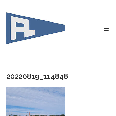
Skip
to
content
Menu
20220819_114848