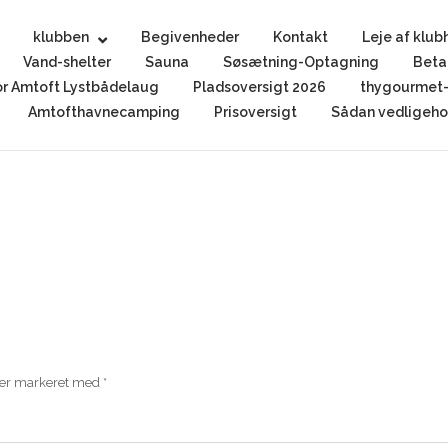
klubben
Begivenheder
Kontakt
Leje af klub
Vand-shelter
Sauna
Søsætning-Optagning
Beta
r Amtoft Lystbådelaug
Pladsoversigt 2026
thygourmet-
Amtofthavnecamping
Prisoversigt
Sådan vedligehol
 er markeret med
*