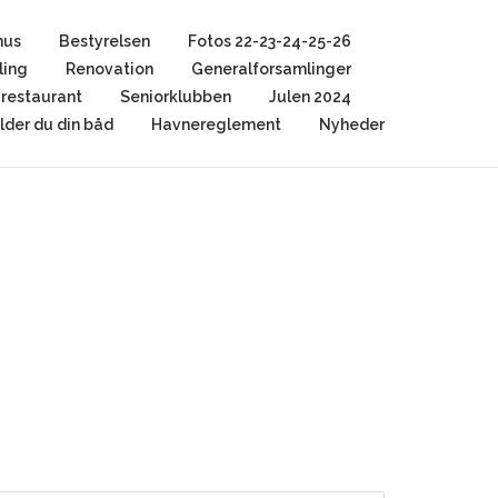
hus
Bestyrelsen
Fotos 22-23-24-25-26
ling
Renovation
Generalforsamlinger
restaurant
Seniorklubben
Julen 2024
der du din båd
Havnereglement
Nyheder