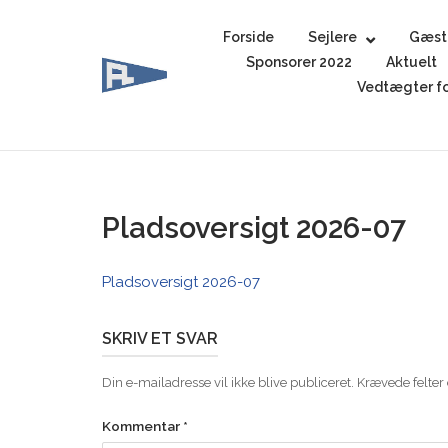
Skip
to
Forside
Sejlere
Gæst
content
Sponsorer 2022
Aktuelt
Vedtægter fo
Pladsoversigt 2026-07
Pladsoversigt 2026-07
SKRIV ET SVAR
Din e-mailadresse vil ikke blive publiceret.
Krævede felter
Kommentar
*