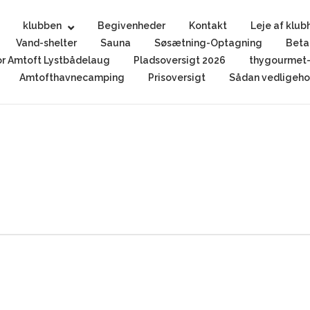
klubben
Begivenheder
Kontakt
Leje af klub
Vand-shelter
Sauna
Søsætning-Optagning
Beta
r Amtoft Lystbådelaug
Pladsoversigt 2026
thygourmet-
Amtofthavnecamping
Prisoversigt
Sådan vedligehol