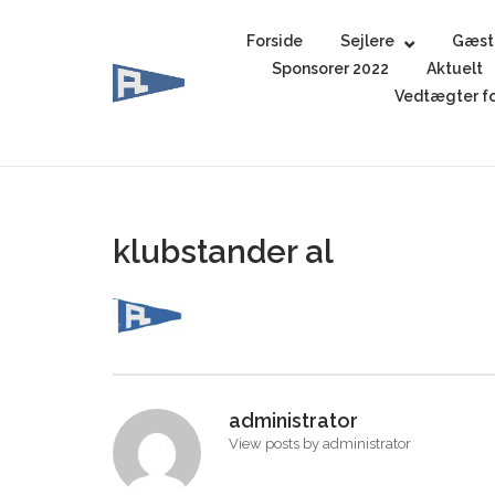
Skip
to
Forside
Sejlere
Gæst
content
Sponsorer 2022
Aktuelt
Vedtægter fo
klubstander al
administrator
View posts by administrator