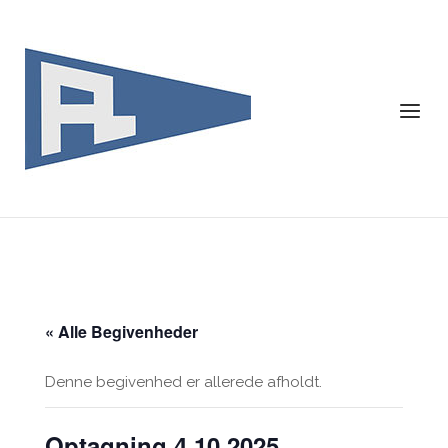
Skip
to
content
Menu
« Alle Begivenheder
Denne begivenhed er allerede afholdt.
Optagning 4.10.2025