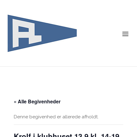
Skip
to
content
Menu
« Alle Begivenheder
Denne begivenhed er allerede afholdt.
Krolf i klubhuset 13.9 kl. 14-19