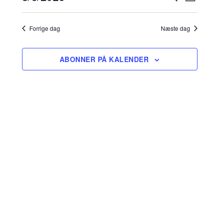
DAG
EFTER
View
Search
Vælg
BEGIVENHE
Navig
dato.
and
Forrige dag
Næste dag
Views
Navigati
ABONNER PÅ KALENDER