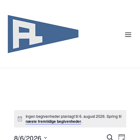
Skip
to
content
Menu
Ingen begivenheder planlagt til 6. august 2026. Spring til
næste fremtidige begivenheder
.
8/6/2026
Begiven
Begi
SØG