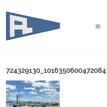
Skip
to
content
Menu
724329130_1016350600472084