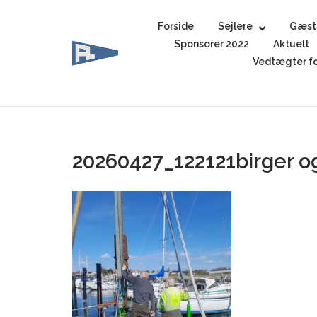
Skip
to
Forside
Sejlere
Gæst
content
Sponsorer 2022
Aktuelt
Vedtægter fo
20260427_122121birger o