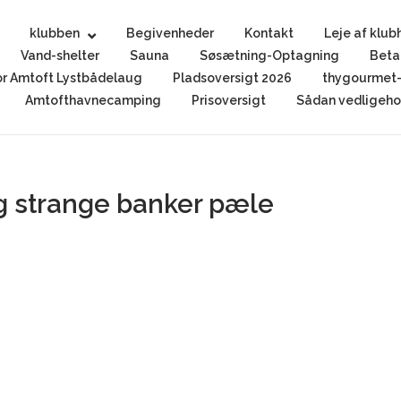
klubben
Begivenheder
Kontakt
Leje af klub
Vand-shelter
Sauna
Søsætning-Optagning
Beta
r Amtoft Lystbådelaug
Pladsoversigt 2026
thygourmet-
Amtofthavnecamping
Prisoversigt
Sådan vedligehol
g strange banker pæle