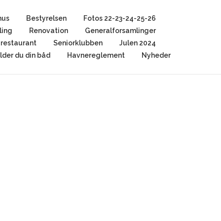
hus
Bestyrelsen
Fotos 22-23-24-25-26
ling
Renovation
Generalforsamlinger
restaurant
Seniorklubben
Julen 2024
der du din båd
Havnereglement
Nyheder