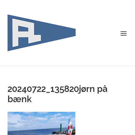
Skip
to
content
Menu
20240722_135820jørn på
bænk