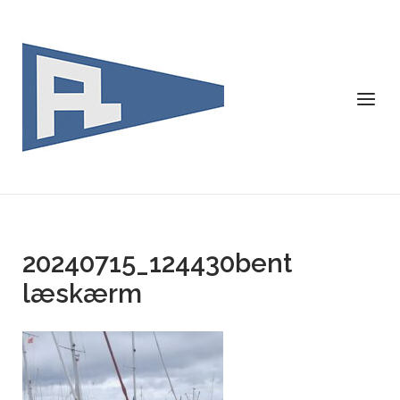
Skip
to
content
Menu
20240715_124430bent
læskærm