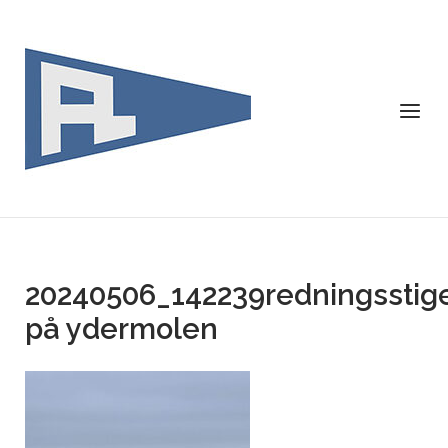
Skip
to
content
Menu
20240506_142239redningsstig
på ydermolen