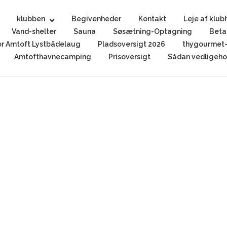
klubben
Begivenheder
Kontakt
Leje af klub
Vand-shelter
Sauna
Søsætning-Optagning
Beta
r Amtoft Lystbådelaug
Pladsoversigt 2026
thygourmet-
Amtofthavnecamping
Prisoversigt
Sådan vedligehol