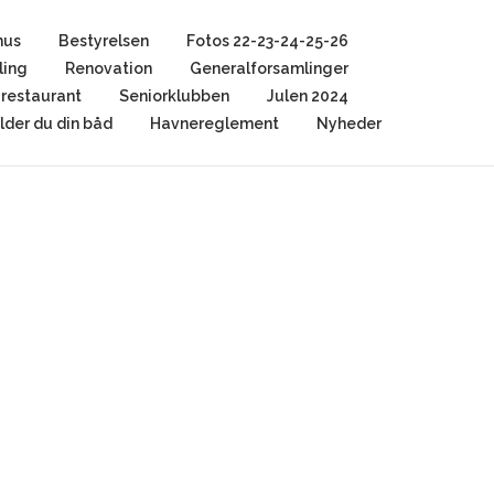
hus
Bestyrelsen
Fotos 22-23-24-25-26
ling
Renovation
Generalforsamlinger
restaurant
Seniorklubben
Julen 2024
der du din båd
Havnereglement
Nyheder