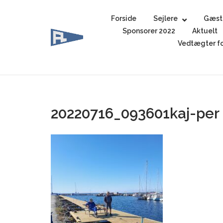
Skip
to
Forside
Sejlere
Gæst
content
Sponsorer 2022
Aktuelt
Vedtægter fo
20220716_093601kaj-per