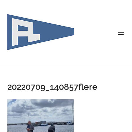
Skip
to
content
Menu
20220709_140857flere