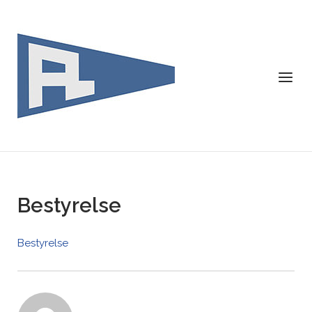
Skip
to
content
Menu
Bestyrelse
Bestyrelse