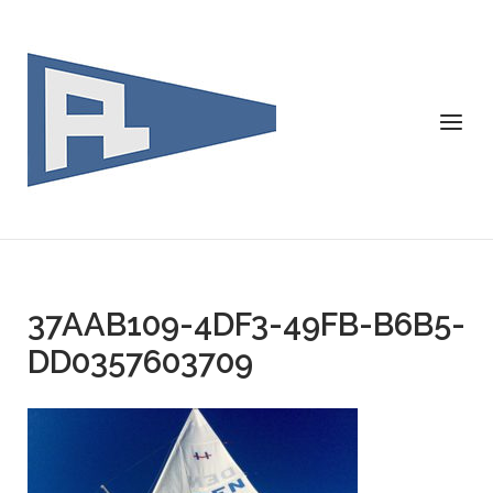
Skip
to
content
Menu
37AAB109-4DF3-49FB-B6B5-
DD0357603709