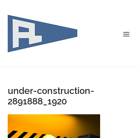
Skip
to
content
Menu
under-construction-
2891888_1920