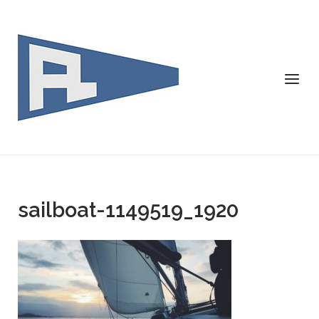
Skip
to
content
Menu
sailboat-1149519_1920