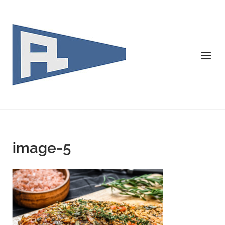
Skip
to
content
Menu
image-5