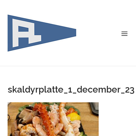
Skip
to
content
Menu
skaldyrplatte_1_december_23