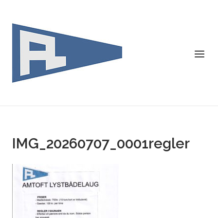
Skip
to
content
Menu
IMG_20260707_0001regler