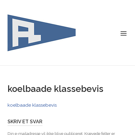
Skip
to
content
Menu
koelbaade klassebevis
koelbaade klassebevis
SKRIV ET SVAR
Din e-mailadresse vil ikke blive publiceret.
Krævede felter er