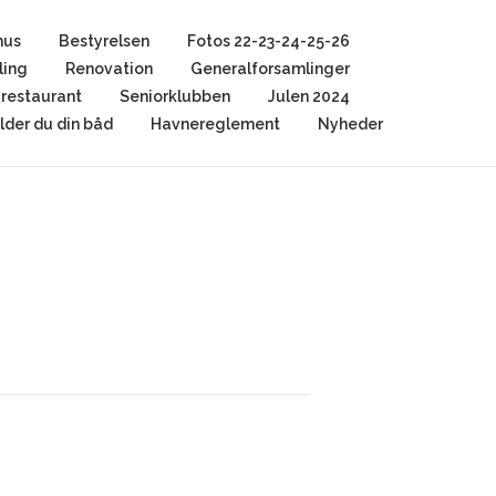
hus
Bestyrelsen
Fotos 22-23-24-25-26
ling
Renovation
Generalforsamlinger
restaurant
Seniorklubben
Julen 2024
der du din båd
Havnereglement
Nyheder