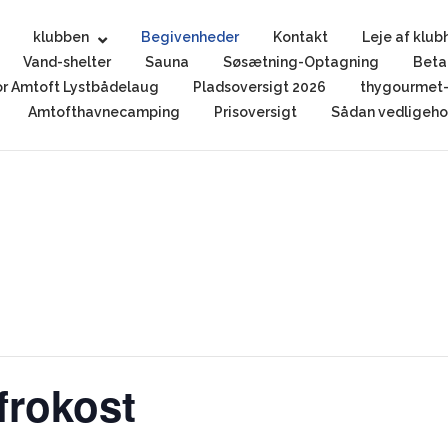
klubben
Begivenheder
Kontakt
Leje af klub
Vand-shelter
Sauna
Søsætning-Optagning
Beta
r Amtoft Lystbådelaug
Pladsoversigt 2026
thygourmet-
Amtofthavnecamping
Prisoversigt
Sådan vedligehol
efrokost