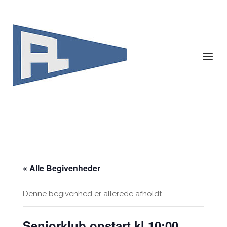
Skip
to
content
Menu
« Alle Begivenheder
Denne begivenhed er allerede afholdt.
Seniorklub opstart kl.10:00