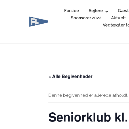
Skip
to
Forside
Sejlere
Gæst
content
Sponsorer 2022
Aktuelt
Vedtægter fo
« Alle Begivenheder
Denne begivenhed er allerede afholdt.
Seniorklub kl