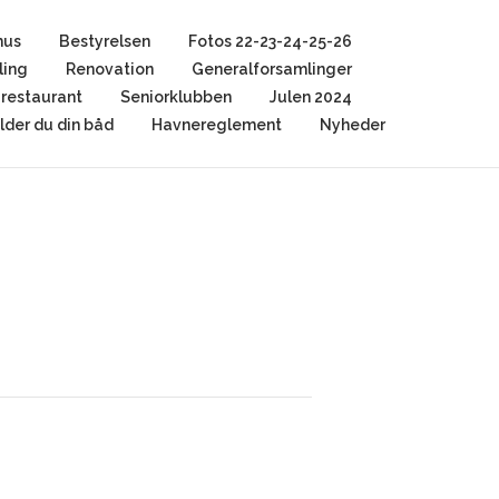
hus
Bestyrelsen
Fotos 22-23-24-25-26
ling
Renovation
Generalforsamlinger
restaurant
Seniorklubben
Julen 2024
der du din båd
Havnereglement
Nyheder