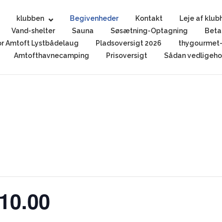
klubben
Begivenheder
Kontakt
Leje af klub
Vand-shelter
Sauna
Søsætning-Optagning
Beta
r Amtoft Lystbådelaug
Pladsoversigt 2026
thygourmet-
Amtofthavnecamping
Prisoversigt
Sådan vedligehol
.10.00