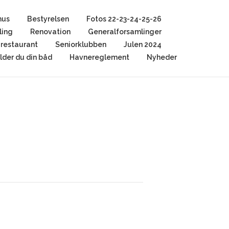
hus
Bestyrelsen
Fotos 22-23-24-25-26
ling
Renovation
Generalforsamlinger
restaurant
Seniorklubben
Julen 2024
der du din båd
Havnereglement
Nyheder