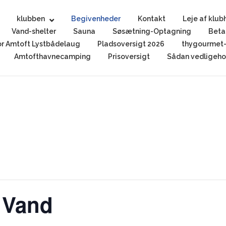
klubben
Begivenheder
Kontakt
Leje af klub
Vand-shelter
Sauna
Søsætning-Optagning
Beta
r Amtoft Lystbådelaug
Pladsoversigt 2026
thygourmet-
Amtofthavnecamping
Prisoversigt
Sådan vedligehol
 Vand