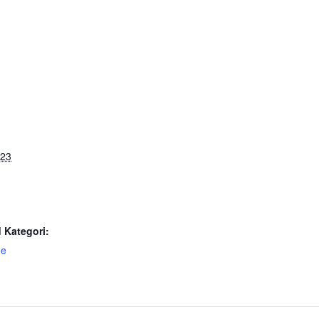
023
 Kategori:
de