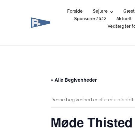
Skip
to
Forside
Sejlere
Gæst
content
Sponsorer 2022
Aktuelt
Vedtægter fo
« Alle Begivenheder
Denne begivenhed er allerede afholdt.
Møde Thisted