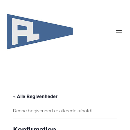
Skip
to
content
Menu
« Alle Begivenheder
Denne begivenhed er allerede afholdt.
Konfirmation