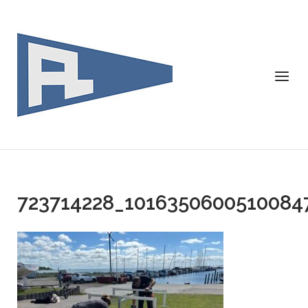
Skip
to
content
Menu
723714228_1016350600510084