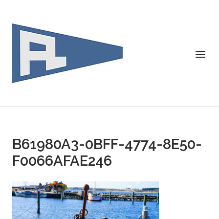
Skip
to
content
Menu
B61980A3-0BFF-4774-8E50-
F0066AFAE246