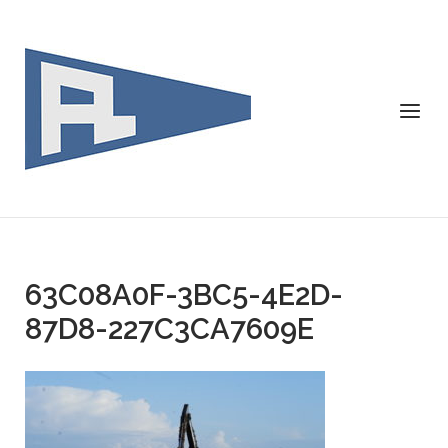
Skip
to
content
Menu
63C08A0F-3BC5-4E2D-
87D8-227C3CA7609E