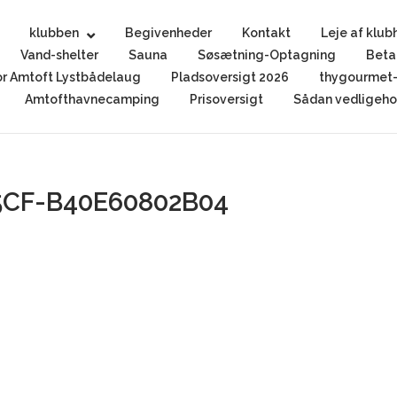
klubben
Begivenheder
Kontakt
Leje af klub
Vand-shelter
Sauna
Søsætning-Optagning
Beta
r Amtoft Lystbådelaug
Pladsoversigt 2026
thygourmet-
Amtofthavnecamping
Prisoversigt
Sådan vedligehol
5CF-B40E60802B04