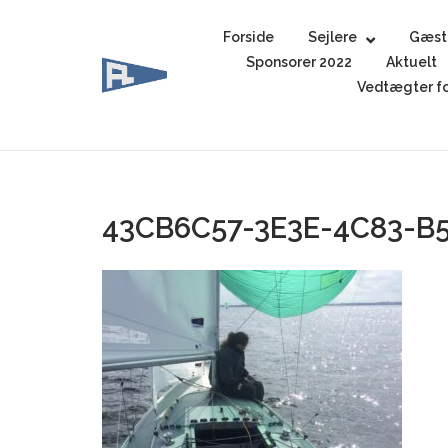
Skip
to
Forside
Sejlere
Gæst
content
Sponsorer 2022
Aktuelt
Vedtægter fo
43CB6C57-3E3E-4C83-B