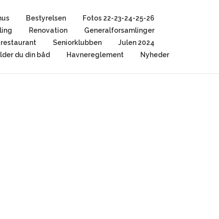
hus
Bestyrelsen
Fotos 22-23-24-25-26
ling
Renovation
Generalforsamlinger
restaurant
Seniorklubben
Julen 2024
der du din båd
Havnereglement
Nyheder