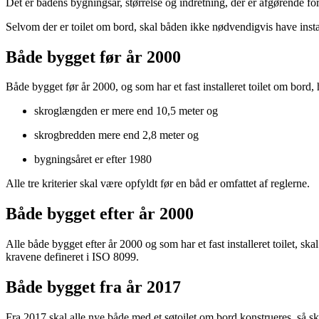
Det er bådens bygningsår, størrelse og indretning, der er afgørende for
Selvom der er toilet om bord, skal båden ikke nødvendigvis have insta
Både bygget før år 2000
Både bygget før år 2000, og som har et fast installeret toilet om bord
skroglængden er mere end 10,5 meter og
skrogbredden mere end 2,8 meter og
bygningsåret er efter 1980
Alle tre kriterier skal være opfyldt før en båd er omfattet af reglerne.
Både bygget efter år 2000
Alle både bygget efter år 2000 og som har et fast installeret toilet, 
kravene defineret i ISO 8099.
Både bygget fra år 2017
Fra 2017 skal alle nye både med et søtoilet om bord konstrueres, så 