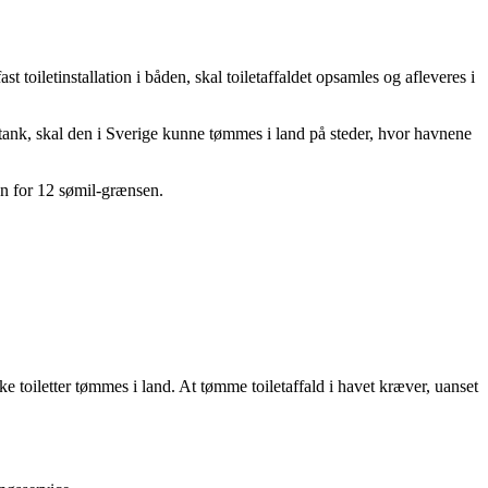
t toiletinstallation i båden, skal toiletaffaldet opsamles og afleveres i
gtank, skal den i Sverige kunne tømmes i land på steder, hvor havnene
en for 12 sømil-grænsen.
toiletter tømmes i land. At tømme toiletaffald i havet kræver, uanset