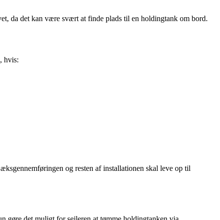
t, da det kan være svært at finde plads til en holdingtank om bord.
, hvis:
Dæksgennemføringen og resten af installationen skal leve op til
n gøre det muligt for sejleren at tømme holdingtanken via