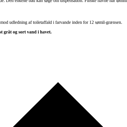
åde. Den enkelte båd kan søge om dispensation. Finske havne har tømni
 mod udledning af toiletaffald i farvande inden for 12 sømil-grænsen.
st gråt og sort vand i havet.