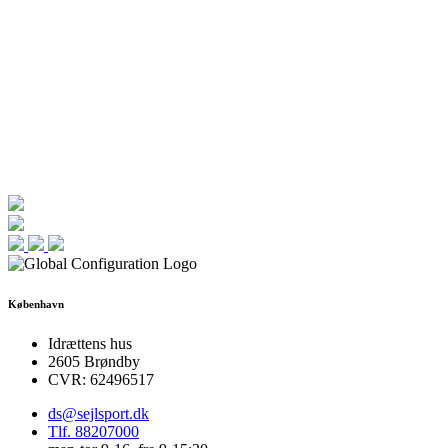
København
Idrættens hus
2605 Brøndby
CVR: 62496517
ds@sejlsport.dk
Tlf. 88207000