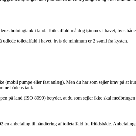
eres holningtank i land. Toiletaffald må dog tømmes i havet, hvis båden 
å udlede toiletaffald i havet, hvis de minimum er 2 sømil fra kysten.
anke (mobil pumpe eller fast anlæg). Men du har som sejler krav på at k
tømme bådens tank.
mpen på land (ISO 8099) betyder, at du som sejler ikke skal medbringe
anbefaling til håndtering af toiletaffald fra fritidsbåde. Anbefalingen