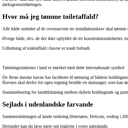
dæksgennemføringen.
Hvor må jeg tømme toiletaffald?
Alle både omfattet af de ovennævnte tre installationskrav skal tømme d
Øvrige både, dvs. de der ikke opfylder de tre konstruktionskriterier, m
Udledning af toiletaffald i havne er totalt forbudt.
Tømningsstationer i land er mærket med dette internationale symbol
De fleste danske havne har faciliteter til tømning af bådens holdingt
Havnen skal derfor for egen regning bestille en slamsuger, som kan 
Standardisering for landtilslutning mellem skibets holdingtank og pu
Sejlads i udenlandske farvande
Sammenslutningen af lande omkring Østersøen, Helcom, vedtog i 2002 en 
Herunder kan du læse mere om reglerne i vores nabolande.