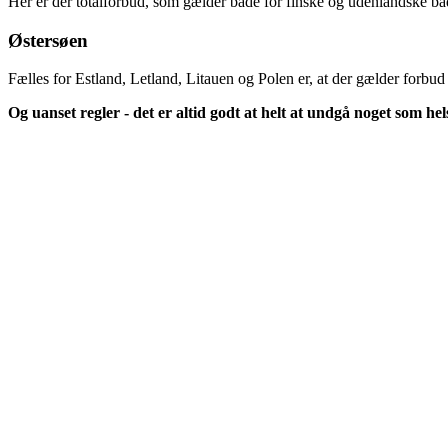
Her er der totalforbud, som gælder både for finske og udenlandske b
Østersøen
Fælles for Estland, Letland, Litauen og Polen er, at der gælder forbud
Og uanset regler - det er altid godt at helt at undgå noget som hel