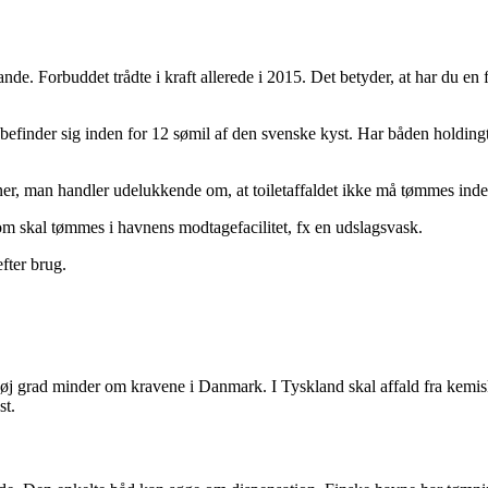
de. Forbuddet trådte i kraft allerede i 2015. Det betyder, at har du en fas
 befinder sig inden for 12 sømil af den svenske kyst. Har båden holdin
tioner, man handler udelukkende om, at toiletaffaldet ikke må tømmes ind
, som skal tømmes i havnens modtagefacilitet, fx en udslagsvask.
fter brug.
 grad minder om kravene i Danmark. I Tyskland skal affald fra kemiske 
st.