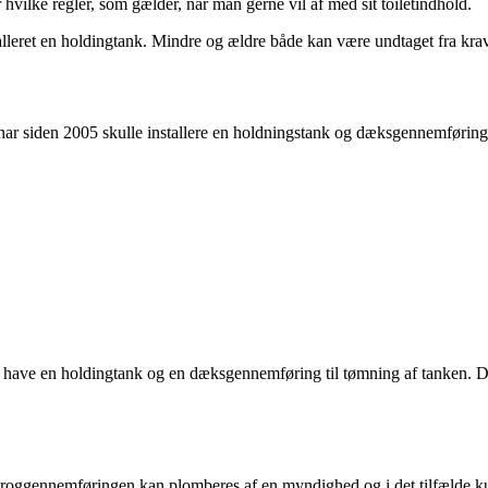
 hvilke regler, som gælder, når man gerne vil af med sit toiletindhold.
lleret en holdingtank. Mindre og ældre både kan være undtaget fra krave
, har siden 2005 skulle installere en holdningstank og dæksgennemføring
skal have en holdingtank og en dæksgennemføring til tømning af tanken. 
skroggennemføringen kan plomberes af en myndighed og i det tilfælde ku